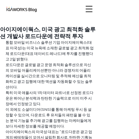
아이지에이웍스 블로
그
아이지에이웍스, 미국 광고 최적화 솔루
션 개발사 로드다운에 전략적 투자
통합 모바일 비즈니스 솔루션 기업 아이지에이웍스(대
표 마국성)는 미국 뉴욕에 소재한 글로벌 광고 최적화 업
체 로드다운(대표 데이비드 레나드)에 투자를 진행했다
고 2일 밝혔다.
로드다운은 글로벌 광고 운영 최적화 솔루션으로 자신
의 모바일 어플리케이션뿐만 아니라 경쟁자의 어플리
케이션을 실시간으로 모니터링 및 추적해 예산을 최적
화하고 광고 집행에 대한 액션을 자동화할 수 있는 솔루
션이다.
특히 미국 애플사의 1차 데이터 파트너로 선정된 로드다
운은 뛰어난 분석력과 탄탄한 기술력으로 이미 미주 시
장에서 인정받고 있다.
이 외에도 소셜미디어(SNS)를 통해 마케팅 푸시 등 설
정할 수 있으며, 다운로드 후 유저들의 패턴을 볼 수 있
는 분석 기능을 추가해 광고를 집행하는 마케터들에게 
보다 자세한 정보를 제공할 예정이다.
아이지에이웍스의 마국성 대표는 “로드다운은 광고 업
계의 베테랑들이 모여서 설립한 회사로, 탄탄한 기획능