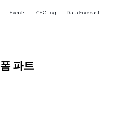
Events
CEO-log
Data Forecast
폼 파트