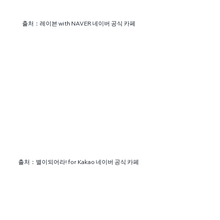
출처：레이븐 with NAVER 네이버 공식 카페
출처：별이되어라! for Kakao 네이버 공식 카페