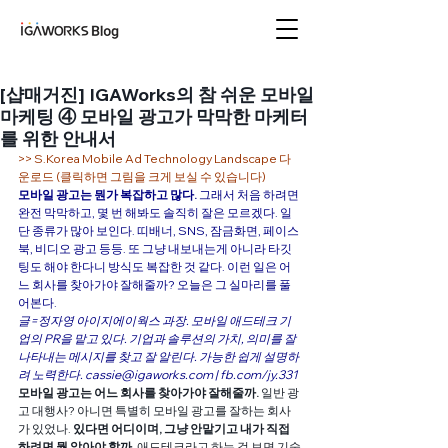
아이지에이웍스 블로
그
[샵매거진] IGAWorks의 참 쉬운 모바일
마케팅 ④ 모바일 광고가 막막한 마케터
를 위한 안내서
>> S.Korea Mobile Ad Technology Landscape 다
운로드 (클릭하면 그림을 크게 보실 수 있습니다)
모바일 광고는 뭔가 복잡하고 많다.
 그래서 처음 하려면 
완전 막막하고, 몇 번 해봐도 솔직히 잘은 모르겠다. 일
단 종류가 많아 보인다. 띠배너, SNS, 잠금화면, 페이스
북, 비디오 광고 등등. 또 그냥 내보내는게 아니라 타깃
팅도 해야 한다니 방식도 복잡한 것 같다. 이런 일은 어
느 회사를 찾아가야 잘해줄까? 오늘은 그 실마리를 풀
어본다.
글=
정자영
아이지에이웍스
 과장. 모바일 애드테크 기
업의 PR을 맡고 있다. 기업과 솔루션의 가치, 의미를 잘 
나타내는 메시지를 찾고 잘 알린다. 가능한 쉽게 설명하
려 노력한다. cassie@igaworks.com | 
fb.com/jy.331
모바일 광고는 어느 회사를 찾아가야 잘해줄까.
 일반 광
고 대행사? 아니면 특별히 모바일 광고를 잘하는 회사
가 있었나. 
있다면 어디이며, 그냥 안맡기고 내가 직접 
하려면 뭘 알아야 할까.
 애드테크라고 하는 걸 보면 기술