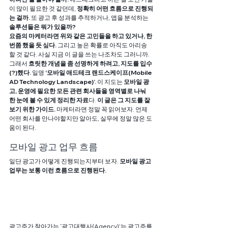
이 많이 필요한 것 같던데, 
정확히 어떤 흐름으로 진행되
는 걸까.
 또 광고 후 성과를 추적하거나, 앱을 분석하는 
솔루션들은 뭐가 있을까?
요즘의 마케터라면 위와 같은 고민들을 하고 있거나, 한
번쯤 했을 듯 싶다.
 그리고 높은 확률로 아직도 아리송
할 것 같다. 사실 지금 이 글을 쓰는 나조차도 그러니까. 
그래서 
흐릿한 개념을 좀 선명하게 하려고, 지도를 입수
(?)했다.
 일명 
‘모바일 애드테크 랜드스케이프(Mobile 
AD Technology Landscape)’.
 이 지도는 
모바일 광
고, 운영에 필요한 모든 관련 회사들을 영역별로 나눠 
한 눈에 볼 수 있게 정리한 자료
다. 
이 글은 그 지도를 잘 
보기 위한 가이드.
 마케터라면 정말 꼭 읽어보자. 언제 
어떤 회사를 만나야할지만 알아도, 실무에 정말 많은 도
움이 된다.
모바일 광고 업무 흐름
일단 광고가 어떻게 진행되는지부터 보자. 
모바일 광고 
업무는 보통 이런 흐름으로 진행된다.
광고주가 찾아가는 ‘광고대행사(Agency)’는 광고주를 