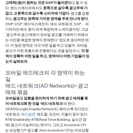
고매체(앱)이 원하는 것은 SSP가 들어준다
고 할 수 있
다. 랜드스케이프에서도 
왼쪽으로 갈수록 광고주에 가
깝고, 오른쪽으로 갈수록 소비자에 가깝다.
 광고를 집행
하는 
광고주는 왼쪽에 가까운 영역을 주로 만나게 된다.
DMP, DSP, 애드익스체인지, 애드 네트워크, SSP… 여
기까지만 봐도 뭔가 되게 복잡하게 느껴지겠지만, 그냥 
‘광고주와 광고 매체가 모바일 광고를 거래하기 위해서
는 이만큼 복잡한 영역이 존재한다’ 정도로 생각하면 된
다. 이 많은 영역은 각각 어떤 일을 하고 있을까. 모바일 
광고가 이런 흐름으로 진행된다는 것을 알았으니, 
각 영
역이 정확히 어떤 일을 하고, 영역마다 어떤 기업들이 있
는지 살펴보자.
모바일 애드테크의 각 영역이 하는 
일
애드 네트워크(AD Networks)=광고 
매체 묶음
모바일광고 집행을 편리하게 하기 위해 광고 매체를 묶
어 네트워크화 한 것을 ‘애드 네트워크’
라 한다. 
GDN(Google Display Network), 페이스북 오디언스 
네트워크, 
애드팝콘
, 애드몹, 인모비, 카울리 등이 있다. 
RTB-Enabled는 RTB(Real Time Bidding, 실시간 경
매) 광고가 가능하다는 뜻이다. 그리고 Incentive CPI
는 보상형 CPI 광고를, Non-Incentive CPI는 비보상형 