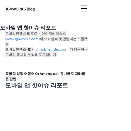
아이지에이웍스 블로
그
모바일 앱 핫이슈 리포트
모바일인덱스 리포트는 아이지에이웍스
(
www.igaworks.com
)의 모바일 마켓 인텔리전스 플랫
폼
모바일인덱스HD (
hd
.mobileindex.com
)가 제공하는 
모바일 앱시장 분석 리포트입니다.
폭발적 성장 어몽어스(Among us), 유니클로 따라잡
은 탑텐..
모바일 앱 핫이슈 리포트