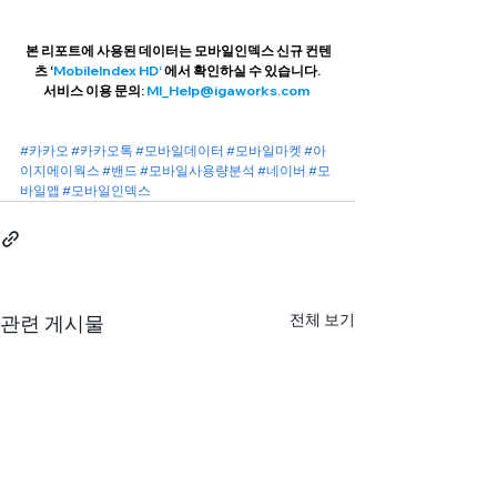
 본 리포트에 사용된 데이터는 모바일인덱스 신규 컨텐
츠 ‘
MobileIndex HD‘ 
에서 확인하실 수 있습니다.
서비스 이용 문의: 
MI_Help@igaworks.com 
#카카오
#카카오톡
#모바일데이터
#모바일마켓
#아
이지에이웍스
#밴드
#모바일사용량분석
#네이버
#모
바일앱
#모바일인덱스
전체 보기
관련 게시물