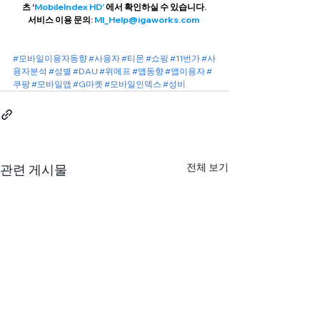
츠 ‘
MobileIndex HD‘ 
에서 확인하실 수 있습니다.
서비스 이용 문의: 
MI_Help@igaworks.com 
#모바일이용자동향
#사용자
#티몬
#쇼핑
#11번가
#사
용자분석
#성별
#DAU
#위메프
#앱동향
#앱이용자
#
쿠팡
#모바일앱
#G마켓
#모바일인덱스
#성비
전체 보기
관련 게시물