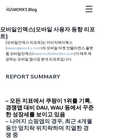
아이지에이웍스 블로
그
모바일인덱스[모바일 사용자 동향 리포
트]
[모바일인덱스 리포트]는 아이지에이웍스
(
www.igaworks.com
)의 모바일 마켓 인텔리전스 플랫
폼 모바일인덱스(
www.mobileindex.com
)가 매주 제
공하는 모바일 앱시장 분석 리포트입니다. 
REPORT SUMMARY
– 모든 지표에서 쿠팡이 1위를 기록, 
경쟁앱 대비 DAU, WAU 등에서 꾸준
한 성장세를 보이고 있음 
– 나머지 쇼핑앱의 경우, 최근 4개월 
동안 엎치락 뒤치락하며 치열한 경
쟁 중 