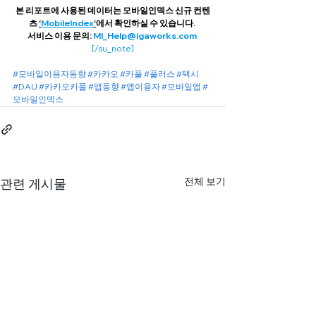
본 리포트에 사용된 데이터는 모바일인덱스 신규 컨텐
츠 
‘
MobileIndex
‘
에서 확인하실 수 있습니다. 
서비스 이용 문의: 
MI_Help@igaworks.com 
[/su_note]
#모바일이용자동향
#카카오
#카풀
#풀러스
#택시
#DAU
#카카오카풀
#앱동향
#앱이용자
#모바일앱
#
모바일인덱스
전체 보기
관련 게시물