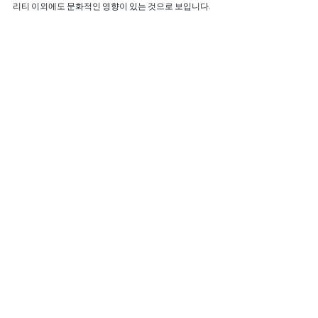
리티 이외에도 문화적인 영향이 있는 것으로 보입니다.
* 차트 출처 : 모바일인덱스(
www.mobileindex.com
)
다음 모바일인덱스 리포트도 기대해 주세요.