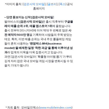
*이미지 출처: [
검은사막 모바일
], [
글로리
], [
폭스
] 공식
홈페이지
– 단연 돋보이는 신작 [검은사막 모바일
]
펄어비스의 
[검은사막 모바일]
은 출시 직후부터 
구글플
레이 매출 순위 2위, 애플 앱스토어 1위
에 올랐습니다. 
출시 전부터 [리니지M]에 이어 역대 두 번째로 많은 
사
전 예약자 500만 명
을 기록하며 사람들의 주목 받았는
데요. 특히, 이번 매출 순위는 국내 주요 롤플레잉 게임
들이 흔히 사용하는
 ‘랜덤박스 BM(business 
model)’을 배제한 일명 ‘착한 과금’을 통해 이루어낸 성
과
라 업계의 이목을 더욱 집중시키고 있습니다.
과연 [검은사막 모바일]이 ‘확률형 아이템 뽑기’가 뿌리 
깊게 자리 잡은 국내 모바일 게임 시장을 변화시킬 수 있
을지 기대가 됩니다.
* 차트 출처 : 모바일인덱스(
www.mobileindex.com
)