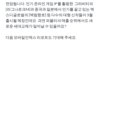
전망됩니다. 인기 온라인 게임 IP를 활용한  그라비티의 
[라그나로크M]과 중국과 일본에서 인기를 끌고 있는 엑
스디글로벌의 [벽람항로] 등 다수의 대형 신작들이 3월 
출시될 예정인데요. 과연 퍼블리셔 매출 순위에서도 새
로운 세대교체가 일어날 수 있을까요?
다음 모바일인덱스 리포트도 기대해 주세요.
#폭스
#글로리
#구글플레이
#아이지에이웍스
#리니
지
#검은사막모바일
#매출
#IGAWORKS
#순위
#펄
어비스
#게임순위
#분석
#리니지M
#넷마블
#모바일
게임
#마켓스케일
#엔씨소프트
#넥슨
#모바일게임시
장
#모바일인덱스
#최고매출액
전체 보기
관련 게시물