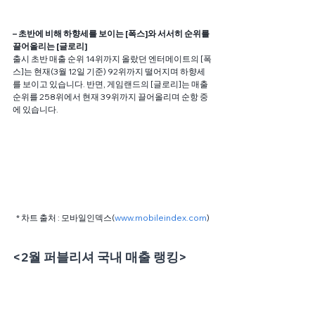
– 초반에 비해 하향세를 보이는 [폭스]와 서서히 순위를 
끌어올리는 [글로리] 
출시 초반 매출 순위 14위까지 올랐던 엔터메이트의 [폭
스]는 현재(3월 12일 기준) 92위까지 떨어지며 하향세
를 보이고 있습니다. 반면, 게임랜드의 [글로리]는 매출 
순위를 258위에서 현재 39위까지 끌어올리며 순항 중
에 있습니다.
* 차트 출처 : 모바일인덱스(
www.mobileindex.com
)
<2월 퍼블리셔 국내 매출 랭킹>