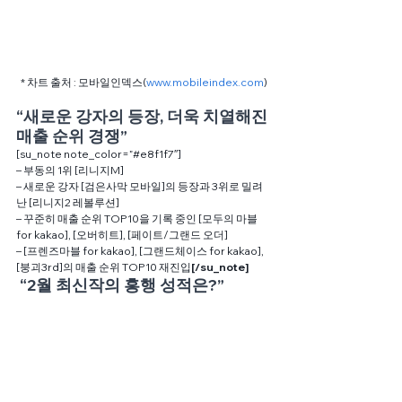
* 차트 출처 : 모바일인덱스(
www.mobileindex.com
)
“새로운 강자의 등장, 더욱 치열해진 
매출 순위 경쟁”
[su_note note_color=”#e8f1f7″]
– 부동의 1위 [리니지M]
– 새로운 강자 [검은사막 모바일]의 등장과 3위로 밀려
난 [리니지2 레볼루션]
– 꾸준히 매출 순위 TOP10을 기록 중인 [모두의 마블 
for kakao], [오버히트], [페이트/그랜드 오더]
– [프렌즈마블 for kakao], [그랜드체이스 for kakao], 
[붕괴3rd]의 매출 순위 TOP10 재진입
[/su_note]
 “2월 최신작의 흥행 성적은?”