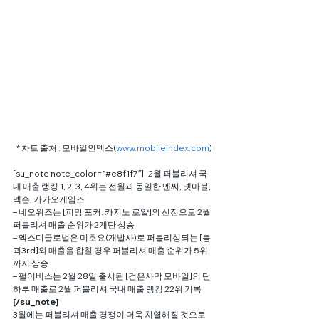
* 차트 출처 : 모바일인덱스(
www.mobileindex.com
)
[su_note note_color=”#e8f1f7″]- 2월 퍼블리셔 국
내 매출 랭킹 1, 2, 3, 4위는 전월과 동일한 엔씨, 넷마블, 
넥슨, 카카오게임즈
– 네오위즈는 [피망 포커: 카지노 로얄]의 선전으로 2월 
퍼블리셔 매출 순위가 2계단 상승
– 엑스디글로벌은 미호요(개발사)로 퍼블리싱되는 [붕
괴3rd]와 매출을 합칠 경우 퍼블리셔 매출 순위가 5위
까지 상승
– 펄어비스는 2월 28일 출시된 [검은사막 모바일]의 단 
하루 매출로 2월 퍼블리셔 국내 매출 랭킹 22위 기록
[/su_note]
3월에는 퍼블리셔 매출 경쟁이 더욱 치열해질 것으로 