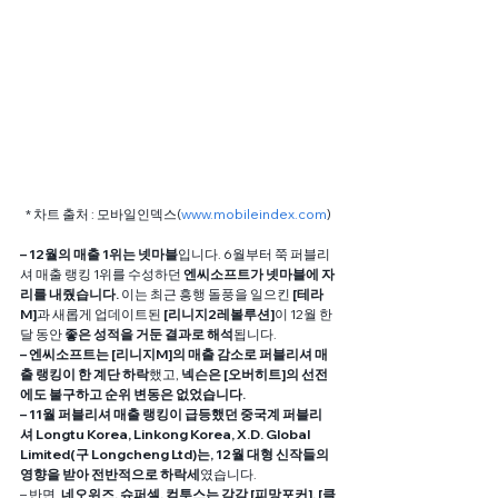
* 차트 출처 : 모바일인덱스(
www.mobileindex.com
)
– 12월의 매출 1위는 넷마블
입니다. 6월부터 쭉 퍼블리
셔 매출 랭킹 1위를 수성하던 
엔씨소프트가 넷마블에 자
리를 내줬습니다. 
이는 최근 흥행 돌풍을 일으킨 
[테라
M]
과 새롭게 업데이트된
 [리니지2레볼루션]
이 12월 한 
달 동안 
좋은 성적을 거둔 결과로 해석
됩니다.
– 엔씨소프트는 [리니지M]의 매출 감소로 퍼블리셔 매
출 랭킹이 한 계단 하락
했고, 
넥슨은 [오버히트]의 선전
에도 불구하고 순위 변동은 없었습니다.
– 11월 퍼블리셔 매출 랭킹이 급등했던 중국계 퍼블리
셔 Longtu Korea, Linkong Korea, X.D. Global 
Limited(구 Longcheng Ltd)는, 12월 대형 신작들의 
영향을 받아 전반적으로 하락세
였습니다.
– 반면, 
네오위즈, 슈퍼셀, 컴투스는 각각 [피망포커], [클