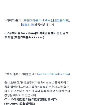
* 이미지 출처 : [
프렌즈 마블 for kakao
], [
로열블러드
], 
[
열혈강호M
] 공식홈페이지
-[모두의마블 for kakao]와 각축전을 벌이는 신규 보
드 게임 [프렌즈마블 for kakao]
* 차트 출처 : 모바일인덱스(
www.mobileindex.com
)
출시 초반 한차례 [모두의마블 for kakao]를 제치며 이
목을 끌었던 [프렌즈마블 for kakao]는 현재도 매출 순
위 10위 권 안에서 보드게임의 왕좌를 걸고 치열한 순위 
경쟁을 이어가고 있습니다.
-Top10에 진입한 액션 게임 [열혈강호M]와 
MMORPG [로열블러드]