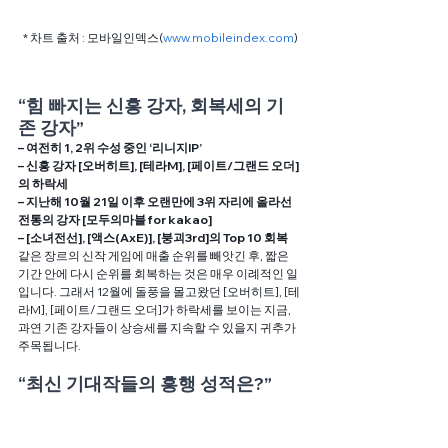
* 차트 출처 : 모바일인덱스(
www.mobileindex.com
)
“힘 빠지는 신흥 강자, 회복세의 기
존 강자”
– 여전히 1, 2위 수성 중인 ‘리니지IP’
– 신흥 강자 [오버히트], [테라M], [페이트/그랜드 오더]
의 하락세 
– 지난해 10월 21일 이후 오랜만에 3위 자리에 올라선 
전통의 강자 [모두의마블 for kakao]
– [소녀전선], [액스(AxE)], [붕괴3rd]의 Top 10 회복
같은 장르의 신작 게임에 매출 순위를 빼앗긴 후, 짧은 
기간 안에 다시 순위를 회복하는 것은 매우 이례적인 일
입니다. 그래서 12월에 돌풍을 몰고왔던 [오버히트], [테
라M], [페이트/그랜드 오더]가 하락세를 보이는 지금, 
과연 기존 강자들이 상승세를 지속할 수 있을지 귀추가 
주목됩니다.
“최신 기대작들의 흥행 성적은?”