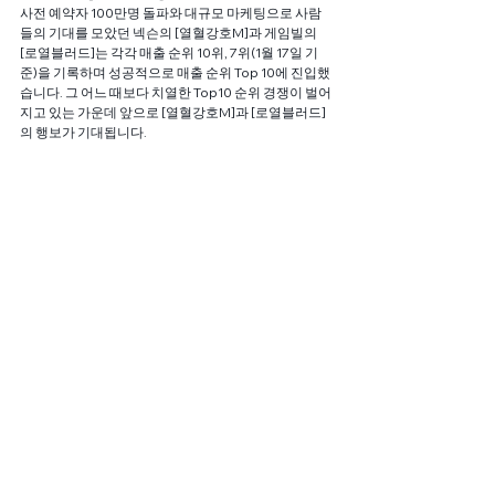
사전 예약자 100만명 돌파와 대규모 마케팅으로 사람
들의 기대를 모았던 넥슨의 [열혈강호M]과 게임빌의 
[로열블러드]는 각각 매출 순위 10위, 7위(1월 17일 기
준)을 기록하며 성공적으로 매출 순위 Top 10에 진입했
습니다. 그 어느 때보다 치열한 Top10 순위 경쟁이 벌어
지고 있는 가운데 앞으로 [열혈강호M]과 [로열블러드]
의 행보가 기대됩니다.
#구글플레이
#로열블러드
#오버히트
#아이지에이웍
스
#리니지
#검은사막모바일
#매출
#IGAWORKS
#
순위
#게임순위
#분석
#리니지M
#넷마블
#모바일게
임
#테라M
#열혈강호M
#마켓스케일
#리니지2레볼
루션
#엔씨소프트
#넥슨
#모바일게임시장
#모바일인
덱스
#최고매출액
전체 보기
관련 게시물