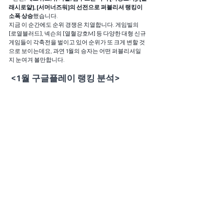
래시로얄], [서머너즈워]의 선전으로 퍼블리셔 랭킹이 
소폭 상승
했습니다.
지금 이 순간에도 순위 경쟁은 치열합니다. 게임빌의 
[로열블러드], 넥슨의 [열혈강호M] 등 다양한 대형 신규 
게임들이 각축전을 벌이고 있어 순위가 또 크게 변할 것
으로 보이는데요, 과연 1월의 승자는 어떤 퍼블리셔일
지 눈여겨 볼만합니다.
<1월 구글플레이 랭킹 분석>