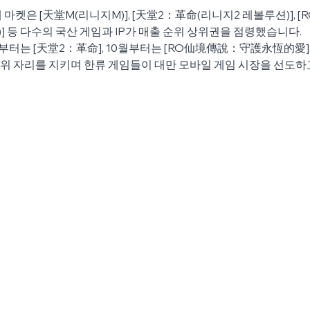
 마켓은 [天堂M(리니지M)], [天堂2：革命(리니지2 레볼루션)],
 등 다수의 국산 게임과 IP가 매출 순위 상위권을 점령했습니다.
부터는 [天堂2：革命], 10월부터는 [RO仙境傳說：守護永恆的愛],
 1위 자리를 지키며 한류 게임들이 대만 모바일 게임 시장을 선도하