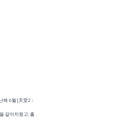
난해 6월 [天堂2：
록을 갈아치웠고, 출