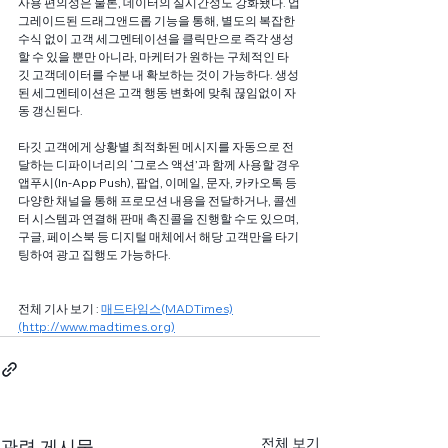
사용 편의성은 물론, 데이터의 실시간성도 강화됐다. 업
그레이드된 드래그앤드롭 기능을 통해, 별도의 복잡한 
수식 없이 고객 세그멘테이션을 클릭만으로 즉각 생성
할 수 있을 뿐만 아니라, 마케터가 원하는 구체적인 타
깃 고객데이터를 수분 내 확보하는 것이 가능하다. 생성
된 세그멘테이션은 고객 행동 변화에 맞춰 끊임없이 자
동 갱신된다.
타깃 고객에게 상황별 최적화된 메시지를 자동으로 전
달하는 디파이너리의 ‘그로스 액션’과 함께 사용할 경우 
앱푸시(In-App Push), 팝업, 이메일, 문자, 카카오톡 등 
다양한 채널을 통해 프로모션 내용을 전달하거나, 콜센
터 시스템과 연결해 판매 촉진콜을 진행할 수도 있으며, 
구글, 페이스북 등 디지털 매체에서 해당 고객만을 타기
팅하여 광고 집행도 가능하다.
전체 기사 보기 : 
매드타임스(MADTimes)
(http://www.madtimes.org)
전체 보기
관련 게시물