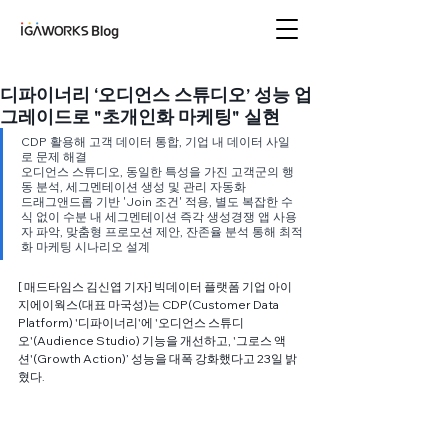
아이지에이웍스 블로
그
디파이너리 ‘오디언스 스튜디오’ 성능 업
그레이드로 "초개인화 마케팅" 실현
CDP 활용해 고객 데이터 통합, 기업 내 데이터 사일
로 문제 해결
오디언스 스튜디오, 동일한 특성을 가진 고객군의 행
동 분석, 세그멘테이션 생성 및 관리 자동화
드래그앤드롭 기반 'Join 조건' 적용, 별도 복잡한 수
식 없이 수분 내 세그멘테이션 즉각 생성경쟁 앱 사용
자 파악, 맞춤형 프로모션 제안, 잔존율 분석 통해 최적
화 마케팅 시나리오 설계
[ 매드타임스 김신엽 기자] 빅데이터 플랫폼 기업 아이
지에이웍스(대표 마국성)는 CDP(Customer Data 
Platform) '디파이너리'에 '오디언스 스튜디
오'(Audience Studio) 기능을 개선하고, '그로스 액
션'(Growth Action)’ 성능을 대폭 강화했다고 23일 밝
혔다.