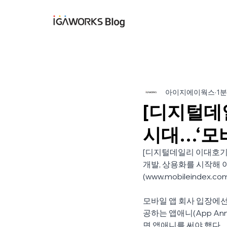
아이지에이웍스 블
아이지에이웍스
1분
[디지털데
시대…‘모
[디지털데일리 이대호기자
개발, 상용화를 시작해 
(www.mobileindex.co
모바일 앱 회사 입장에
공하는 앱애니(App An
면 앱애니를 써야 했다.