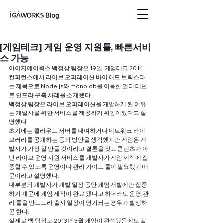
아이지에이웍스 블로
그
[게임테크] 게임 운영 지원툴, 빠른서비
스 가능
아이지에이웍스 백정상 팀장은 19일 ‘게임테크 2014’ 
컨퍼런스에서 라이브 오퍼레이션 바이 애드 브릭스라
는 제목으로 Node.js와 mono.db를 이용한 멀티 테넌
트 인프라 구축 사례를 소개했다.
백정상 팀장은 라이브 오퍼레이션을 개발하게 된 이유
는 개발사를 위한 서비스를 제공하기 위함이었다고 설
명했다
초기에는 클라우드 서버를 대여하거나 네트워크 라이
브러리를 공개하는 등의 방안을 생각했지만 게임은 개
발사가 가장 잘 만들 것이라고 결론을 짓고 콘텐츠가 아
닌 라이브 운영 지원 서비스를 개발사가 게임 제작에 집
중할 수 있도록 운영이나 관리 가이드 툴이 필요했기 때
문이라고 설명했다.
대부분의 개발사가 개발 일정 동안 게임 개발에만 집중
하기 때문에 게임 제작이 완료 됐다고 하더라도 운영,관
리 툴을 만드느라 출시 일정이 연기되는 경우가 발생하
곤 한다.
실제로 백 팀장도 2013년 3월 게임이 완성됐음에도 같