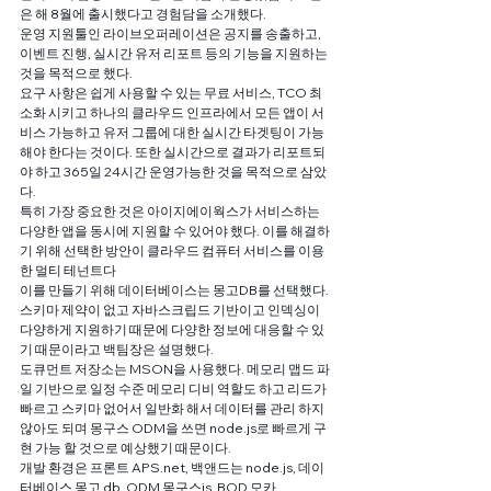
은 해 8월에 출시했다고 경험담을 소개했다.
운영 지원툴인 라이브오퍼레이션은 공지를 송출하고, 
이벤트 진행, 실시간 유저 리포트 등의 기능을 지원하는 
것을 목적으로 했다.
요구 사항은 쉽게 사용할 수 있는 무료 서비스, TCO 최
소화 시키고 하나의 클라우드 인프라에서 모든 앱이 서
비스 가능하고 유저 그룹에 대한 실시간 타겟팅이 가능
해야 한다는 것이다. 또한 실시간으로 결과가 리포트되
야 하고 365일 24시간 운영가능한 것을 목적으로 삼았
다.
특히 가장 중요한 것은 아이지에이웍스가 서비스하는 
다양한 앱을 동시에 지원할 수 있어야 했다. 이를 해결하
기 위해 선택한 방안이 클라우드 컴퓨터 서비스를 이용
한 멀티 테넌트다
이를 만들기 위해 데이터베이스는 몽고DB를 선택했다. 
스키마 제약이 없고 자바스크립드 기반이고 인덱싱이 
다양하게 지원하기 때문에 다양한 정보에 대응할 수 있
기 때문이라고 백팀장은 설명했다.
도큐먼트 저장소는 MSON을 사용했다. 메모리 맵드 파
일 기반으로 일정 수준 메모리 디비 역할도 하고 리드가 
빠르고 스키마 없어서 일반화 해서 데이터를 관리 하지 
않아도 되며 몽구스 ODM을 쓰면 node.js로 빠르게 구
현 가능 할 것으로 예상했기 때문이다.
개발 환경은 프론트 APS.net, 백앤드는 node.js, 데이
터베이스 몽고 db, ODM 몽구스js, BOD 모카,